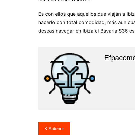
Es con ellos que aquellos que viajan a Ibi
hacerlo con total comodidad, más aun cua
deseas navegar en Ibiza el Bavaria S36 es
Efpacom
Navegación
Anterior