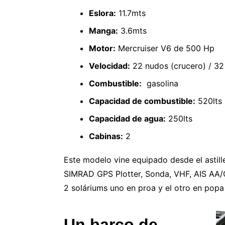
Eslora:
11.7mts
Manga:
3.6mts
Motor:
Mercruiser V6 de 500 Hp
Velocidad:
22 nudos (crucero) / 3
Combustible:
gasolina
Capacidad de combustible:
520lts
Capacidad de agua:
250lts
Cabinas:
2
Este modelo vine equipado desde el astille
SIMRAD GPS Plotter, Sonda, VHF, AIS AA/C
2 soláriums uno en proa y el otro en popa
Un barco de