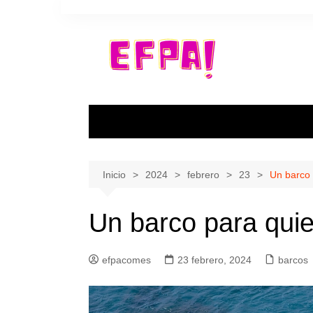
Saltar
al
contenido
Inicio
2024
febrero
23
Un barco
Un barco para qui
efpacomes
23 febrero, 2024
barcos