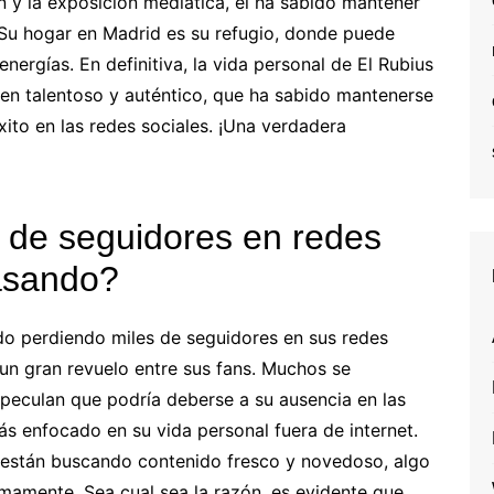
ón y la exposición mediática, él ha sabido mantener
. Su hogar en Madrid es su refugio, donde puede
nergías. En definitiva, la vida personal de El Rubius
oven talentoso y auténtico, que ha sabido mantenerse
éxito en las redes sociales. ¡Una verdadera
s de seguidores en redes
pasando?
do perdiendo miles de seguidores en sus redes
un gran revuelo entre sus fans. Muchos se
eculan que podría deberse a su ausencia en las
ás enfocado en su vida personal fuera de internet.
 están buscando contenido fresco y novedoso, algo
imamente. Sea cual sea la razón, es evidente que