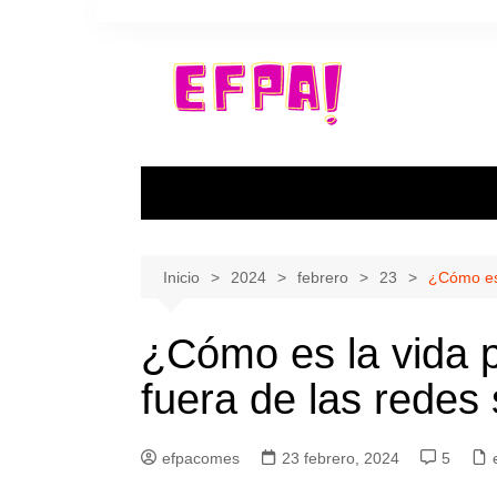
Saltar
al
contenido
Inicio
2024
febrero
23
¿Cómo es 
¿Cómo es la vida p
fuera de las redes 
efpacomes
23 febrero, 2024
5