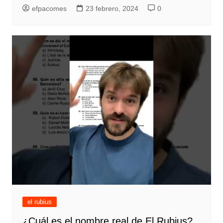
efpacomes
23 febrero, 2024
0
el rubius
¿Cuál es el nombre real de El Rubius?