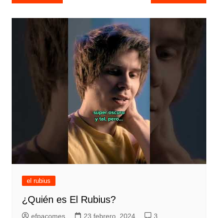
de
entradas
el rubius
¿Quién es El Rubius?
efpacomes
23 febrero, 2024
3