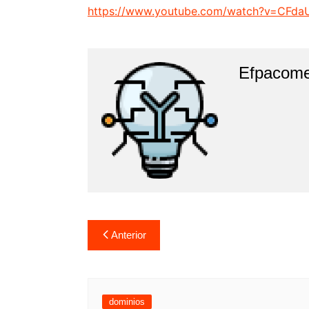
https://www.youtube.com/watch?v=CFdaU
Efpacom
Navegación
Anterior
de
entradas
dominios