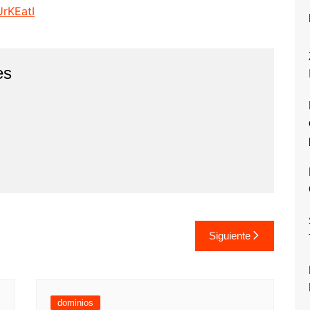
rKEatI
es
Siguiente
dominios